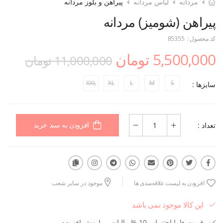
مردانه
لباس مردانه
پیراهن و بلوز مردانه
پیراهن (شومیز) مردانه
کد محصول :
85355
5,500,000 تومان
11,000,000 تومان
XXL
XL
L
M
S
سایزها :
تعداد :
افزودن به سبد خرید
افزودن به لیست علاقه‌مندی ها
موجود در سایر شعب
این کالا موجود نمی باشد
قیمت ها با احتساب 10 % مالیات بر ارزش افزوده