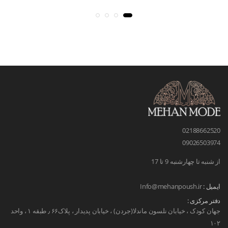
02188662520
09026503974
از شنبه تا چهارشنبه 9 تا 17
ایمیل :
Info@mehanpoush.ir
دفتر مرکزی :
جهان کودک ، خیابان نلسون ماندلا(جردن) ، خیابان پدیدار ، پلاک۶۶ ٫ طبقه ۱ ، واحد
۱۰۲