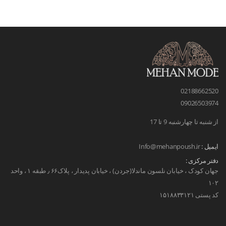
02188662520
09026503974
از شنبه تا چهارشنبه 9 تا 17
ایمیل :
Info@mehanpoush.ir
دفتر مرکزی :
جهان کودک ، خیابان نلسون ماندلا(جردن) ، خیابان پدیدار ، پلاک۶۶ ٫ طبقه ۱ ، واحد
۱۰۲
کد پستی ۱۵۱۸۸۳۳۱۲۱