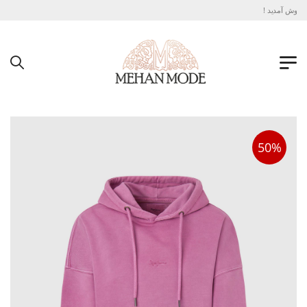
خوش آمدید !
50%