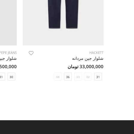
PEPE JEANS
HACKETT
شلوار جین مردانه
شلوار جین
33,000,000 تومان
12,500,000 ت
31
30
38
36
33
32
31