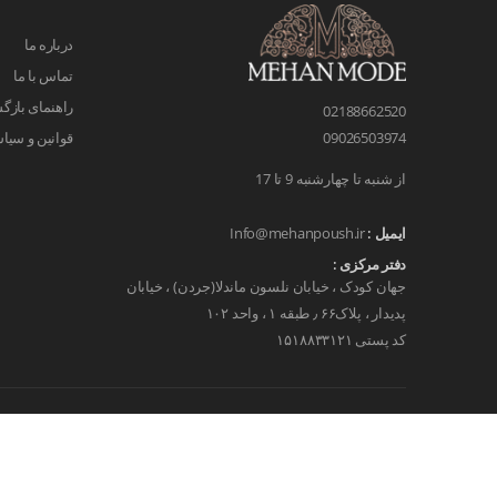
درباره ما
تماس با ما
راهنمای بازگش
02188662520
قوانین و سیا
09026503974
از شنبه تا چهارشنبه 9 تا 17
ایمیل :
Info@mehanpoush.ir
دفتر مرکزی :
جهان کودک ، خیابان نلسون ماندلا(جردن) ، خیابان
پدیدار ، پلاک۶۶ ٫ طبقه ۱ ، واحد ۱۰۲
کد پستی ۱۵۱۸۸۳۳۱۲۱