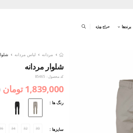
برندها
حراج ویژه
مردانه
لباس مردانه
شلوار
شلوار مردانه
کد محصول :
85465
1,839,000 تومان
0
رنگ ها :
36
34
32
30
سایزها :