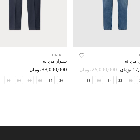
HACKETT
 مردانه
شلوار مردانه
ومان
25,000,000 تومان
33,000,000 تومان
36
34
33
32
31
30
38
36
34
33
32