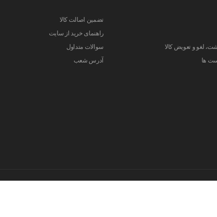
تضمین اصالت کالا
راهنمای خرید از سایت
ت، لغو و تعویض کالا
سوالات متداول
ست ها
آدرس شعب
کلیه حقوق این سایت متعلق به فروشگاه اینترنتی مهان مد می باشد. 2026©
طراحی و اجرا توسط
تیام