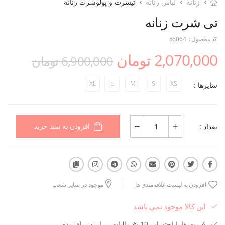
زنانه
لباس زنانه
تیشرت و پولوشرت زنانه
تی شرت زنانه
کد محصول :
86064
2,070,000 تومان
6,900,000 تومان
XL
L
M
S
XS
سایزها :
تعداد :
افزودن به سبد خرید
افزودن به لیست علاقه‌مندی ها
موجود در سایر شعب
این کالا موجود نمی باشد
قیمت ها با احتساب 10 % مالیات بر ارزش افزوده