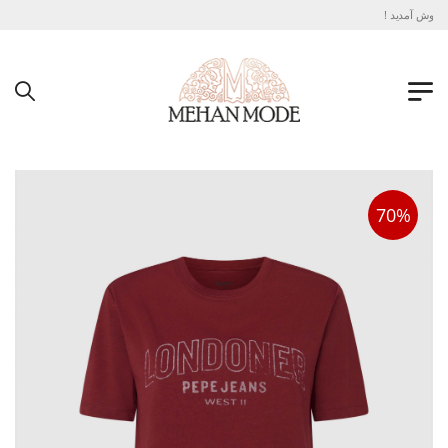
خوش آمدید !
70%