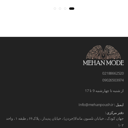
02188662520
09026503974
از شنبه تا چهارشنبه 9 تا 17
ایمیل :
Info@mehanpoush.ir
دفتر مرکزی :
جهان کودک ، خیابان نلسون ماندلا(جردن) ، خیابان پدیدار ، پلاک۶۶ ٫ طبقه ۱ ، واحد
۱۰۲