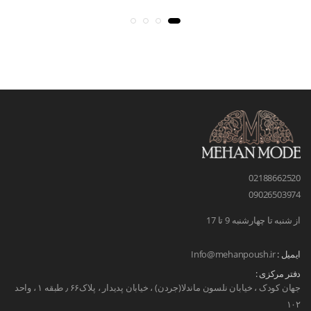
02188662520
09026503974
از شنبه تا چهارشنبه 9 تا 17
ایمیل :
Info@mehanpoush.ir
دفتر مرکزی :
جهان کودک ، خیابان نلسون ماندلا(جردن) ، خیابان پدیدار ، پلاک۶۶ ٫ طبقه ۱ ، واحد
۱۰۲