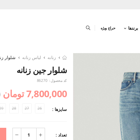
برندها
حراج ویژه
زنانه
لباس زنانه
شلوار زنا
شلوار جین زنانه
کد محصول :
86270
7,800,000 تومان
0
29
28
27
26
سایزها :
تعداد :