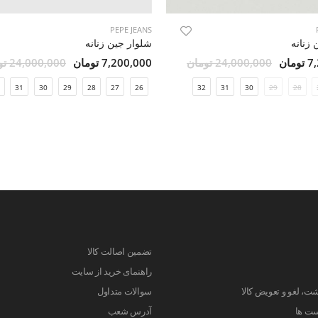
PEPE JEANS
 زنانه
شلوار جین زنانه
مان
24,000,000 تومان
7,200,000 تومان
24,000,000 تومان
31
30
29
28
27
26
32
31
30
29
28
تضمین اصالت کالا
راهنمای خرید از سایت
ت، لغو و تعویض کالا
سوالات متداول
ست ها
آدرس شعب