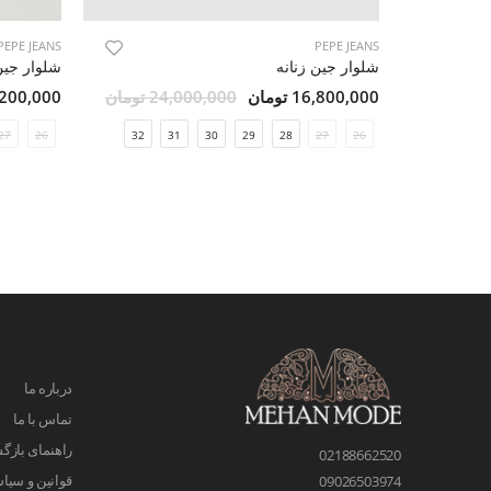
PEPE JEANS
PEPE JEANS
شلوار جین زنانه
شلوار جین
16,800,000 تومان
24,000,000 تومان
7,200,000 تو
27
26
32
31
30
29
28
27
26
درباره ما
تماس با ما
راهنمای بازگش
02188662520
قوانین و سیا
09026503974