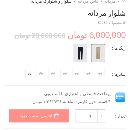
مردانه
لباس مردانه
شلوار و شلوارک مردانه
شلوار مردانه
کد محصول :
86287
6,000,000 تومان
20,000,000 تومان
رنگ ها :
38
36
34
33
32
31
30
سایزها :
پرداخت قسطی و اعتباری با اسنپ‌پی
۴ قسط بدون کارمزد، ماهانه ۱٬۳۶۳٬۶۳۶ تومان
تعداد :
افزودن به سبد خرید