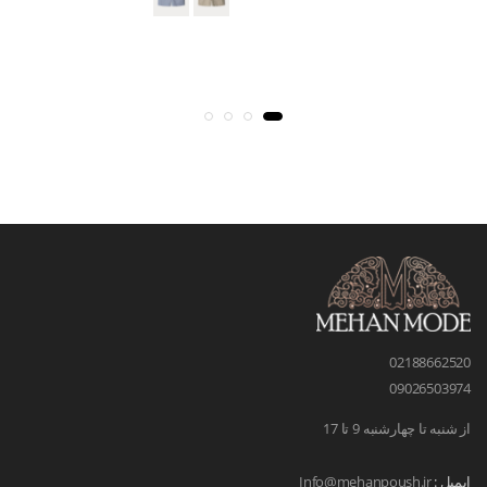
02188662520
09026503974
از شنبه تا چهارشنبه 9 تا 17
ایمیل :
Info@mehanpoush.ir