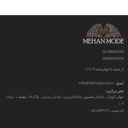
02188662520
09026503974
از شنبه تا چهارشنبه 9 تا 17
ایمیل :
Info@mehanpoush.ir
دفتر مرکزی :
جهان کودک ، خیابان نلسون ماندلا(جردن) ، خیابان پدیدار ، پلاک۶۶ ٫ طبقه ۱ ، واحد
۱۰۲
کد پستی ۱۵۱۸۸۳۳۱۲۱