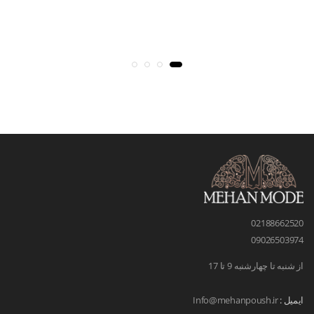
02188662520
09026503974
از شنبه تا چهارشنبه 9 تا 17
ایمیل :
Info@mehanpoush.ir