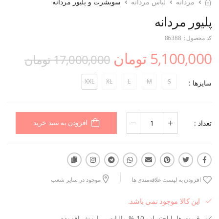
مردانه
لباس مردانه
سویشرت و پلیور مردانه
پلیور مردانه
کد محصول :
86388
5,100,000 تومان
17,000,000 تومان
XXL
XL
L
M
S
سایزها :
تعداد :
افزودن به سبد خرید
افزودن به لیست علاقه‌مندی ها
موجود در سایر شعب
این کالا موجود نمی باشد.
قیمت ها با احتساب 10 % مالیات بر ارزش افزوده