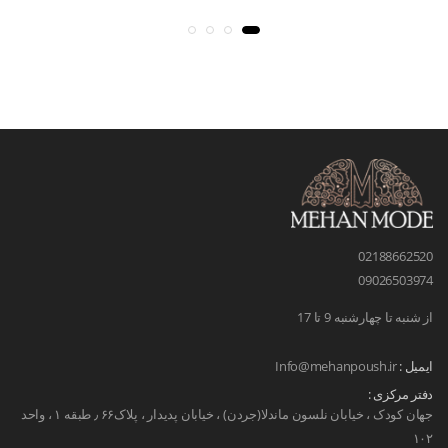
02188662520
09026503974
از شنبه تا چهارشنبه 9 تا 17
ایمیل :
Info@mehanpoush.ir
دفتر مرکزی :
جهان کودک ، خیابان نلسون ماندلا(جردن) ، خیابان پدیدار ، پلاک۶۶ ٫ طبقه ۱ ، واحد
۱۰۲