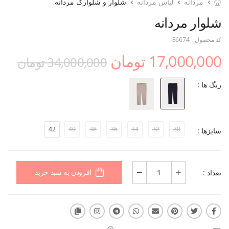
مردانه
لباس مردانه
شلوار و شلوارک مردانه
شلوار مردانه
کد محصول :
86674
17,000,000 تومان
34,000,000 تومان
رنگ ها :
42
40
38
36
34
32
30
سایزها :
تعداد :
افزودن به سبد خرید