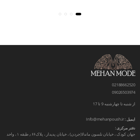
02188662520
09026503974
از شنبه تا چهارشنبه 9 تا 17
ایمیل :
Info@mehanpoush.ir
دفتر مرکزی :
جهان کودک ، خیابان نلسون ماندلا(جردن) ، خیابان پدیدار ، پلاک۶۶ ٫ طبقه ۱ ، واحد