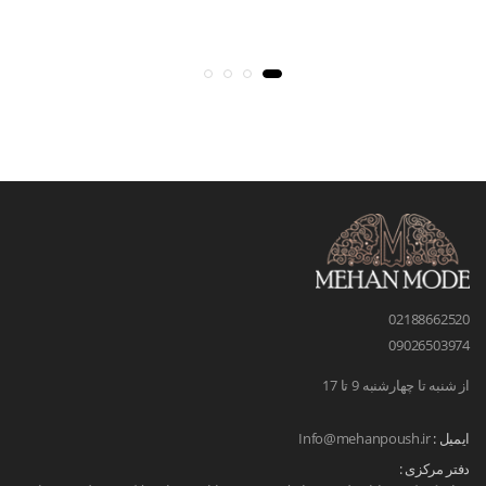
02188662520
09026503974
از شنبه تا چهارشنبه 9 تا 17
ایمیل :
Info@mehanpoush.ir
دفتر مرکزی :