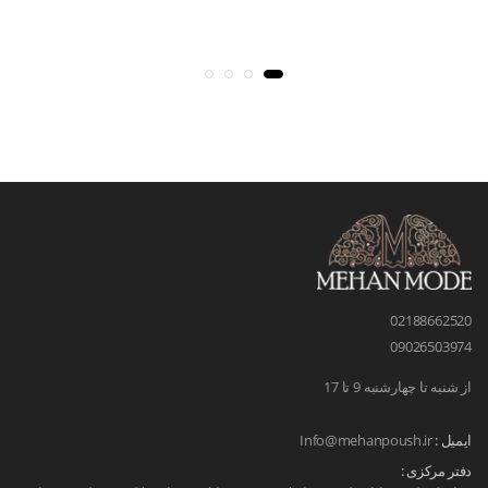
02188662520
09026503974
از شنبه تا چهارشنبه 9 تا 17
ایمیل :
Info@mehanpoush.ir
دفتر مرکزی :