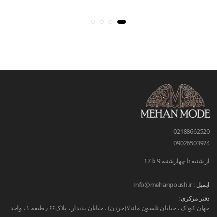
02188662520
09026503974
از شنبه تا چهارشنبه 9 تا 17
ایمیل :
Info@mehanpoush.ir
دفتر مرکزی :
جهان کودک ، خیابان نلسون ماندلا(جردن) ، خیابان پدیدار ، پلاک۶۶ ٫ طبقه ۱ ، واحد