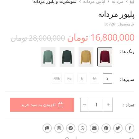
مردانه
لباس مردانه
سویشرت و پلیور مردانه
پلیور مردانه
کد محصول :
86726
16,800,000 تومان
28,000,000 تومان
رنگ ها :
XXL
XL
L
M
S
سایزها :
تعداد :
افزودن به سبد خرید