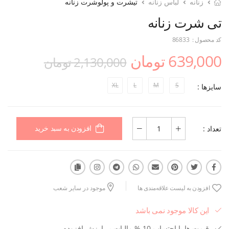
زنانه
لباس زنانه
تیشرت و پولوشرت زنانه
تی شرت زنانه
کد محصول :
86833
639,000 تومان
2,130,000 تومان
XL
L
M
S
سایزها :
تعداد :
افزودن به سبد خرید
افزودن به لیست علاقه‌مندی ها
موجود در سایر شعب
این کالا موجود نمی باشد
قیمت ها با احتساب 10 % مالیات بر ارزش افزوده