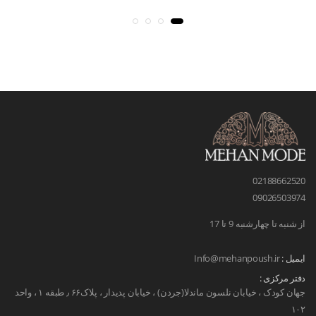
02188662520
09026503974
از شنبه تا چهارشنبه 9 تا 17
ایمیل :
Info@mehanpoush.ir
دفتر مرکزی :
جهان کودک ، خیابان نلسون ماندلا(جردن) ، خیابان پدیدار ، پلاک۶۶ ٫ طبقه ۱ ، واحد
۱۰۲