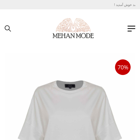
 مد خوش آمدید !
70%