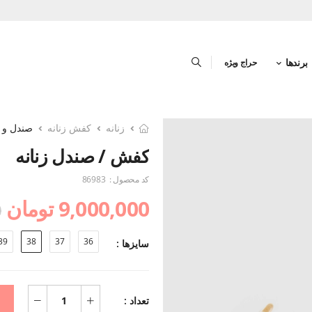
برندها
حراج ویژه
زنانه
کفش زنانه
صندل و د
کفش / صندل زنانه
کد محصول :
86983
9,000,000 تومان
0
39
38
37
36
سایزها :
تعداد :