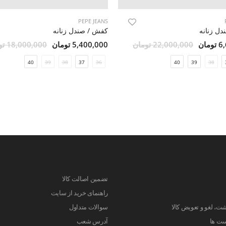
PEPE JEANS
ل زنانه
کفش / صندل زنانه
مان
22,000,000 تومان
5,400,000 تومان
18,000,000 تومان
40
39
38
37
36
40
39
38
تضمین اصالت کالا
راهنمای خرید از سایت
ت، لغو و تعویض کالا
سوالات متداول
ست ها
آدرس شعب