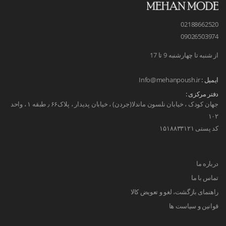
02188662520
09026503974
از شنبه تا چهارشنبه 9 تا 17
ایمیل :
Info@mehanpoush.ir
دفتر مرکزی :
جهان کودک ، خیابان نلسون ماندلا(جردن) ، خیابان پدیدار ، پلاک۶۶ ٫ طبقه ۱ ، واحد
۱۰۲
کد پستی ۱۵۱۸۸۳۳۱۲۱
درباره ما
تماس با ما
راهنمای بازگشت، لغو و تعویض کالا
قوانین و سیاست ها