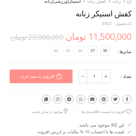
زنانه
کفش زنانه
اسنیکر(ورزشی)زنانه
کفش اسنیکر زنانه
کد محصول :
87021
11,500,000 تومان
23,000,000 تومان
40
39
38
37
36
سایزها :
تعداد :
افزودن به سبد خرید
افزودن به لیست علاقه‌مندی ها
موجود در سایر شعب
این کالا موجود می باشد.
قیمت ها با احتساب 10 % مالیات بر ارزش افزوده