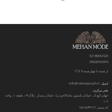
02188662520
09026503974
از شنبه تا چهارشنبه 9 تا 17
ایمیل :
Info@mehanpoush.ir
دفتر مرکزی :
جهان کودک ، خیابان نلسون ماندلا(جردن) ، خیابان پدیدار ، پلاک۶۶ ٫ طبقه ۱ ، واحد
۱۰۲
کد پستی ۱۵۱۸۸۳۳۱۲۱