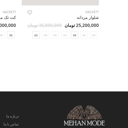
HACKETT
HACKETT
شلوار مردانه
کت تک مر
25,200,000 تومان
36,000,000 تومان
26,000,000 ت
38
36
42
40
38
36
34
32
30
درباره ما
تماس با ما