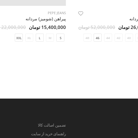
PEPE JEANS
دانه
پیراهن (شومیز) مردانه
ومان
52,000,000 تومان
15,400,000 تومان
22,000,000 تومان
XXL
XL
L
M
S
48
46
44
42
40
تضمین اصالت کالا
راهنمای خرید از سایت