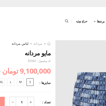
برندها
حراج ویژه
مردانه
لباس مردانه
مایو مردانه
کد محصول :
87066
9,100,000 تومان
0
XL
L
M
S
سایزها :
تعداد :