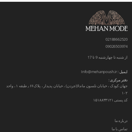
02188662520
09026503974
از شنبه تا چهارشنبه 9 تا 17
ایمیل :
Info@mehanpoush.ir
دفتر مرکزی :
جهان کودک ، خیابان نلسون ماندلا(جردن) ، خیابان پدیدار ، پلاک۶۶ ٫ طبقه ۱ ، واحد
۱۰۲
کد پستی ۱۵۱۸۸۳۳۱۲۱
درباره ما
تماس با ما