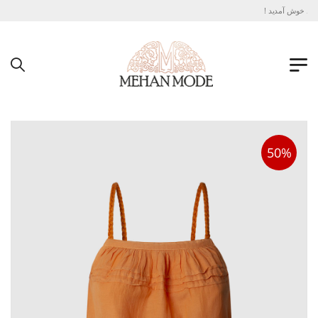
مد خوش آمدید !
50%