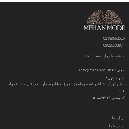
02188662520
09026503974
از شنبه تا چهارشنبه 9 تا 17
ایمیل :
Info@mehanpoush.ir
دفتر مرکزی :
جهان کودک ، خیابان نلسون ماندلا(جردن) ، خیابان پدیدار ، پلاک۶۶ ٫ طبقه ۱ ، واحد
۱۰۲
کد پستی ۱۵۱۸۸۳۳۱۲۱
درباره ما
تماس با ما