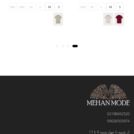
3XL
XXL
XL
L
M
S
XXL
XL
L
M
S
02188662520
09026503974
از شنبه تا چهارشنبه 9 تا 17