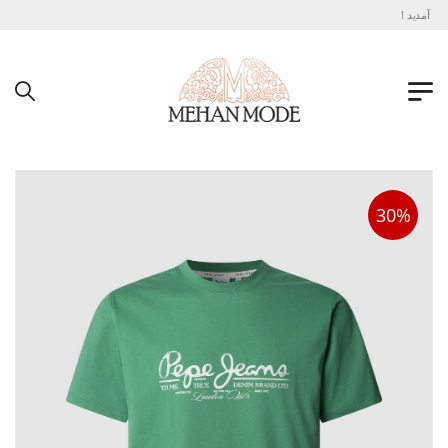
آمدید !
30%