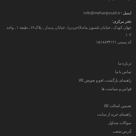
ایمیل :
Info@mehanpoush.ir
دفتر مرکزی :
جهان کودک ، خیابان نلسون ماندلا(جردن) ، خیابان پدیدار ، پلاک۶۶ ٫ طبقه ۱ ، واحد
۱۰۲
کد پستی ۱۵۱۸۸۳۳۱۲۱
درباره ما
تماس با ما
راهنمای بازگشت، لغو و تعویض کالا
قوانین و سیاست ها
تضمین اصالت کالا
راهنمای خرید از سایت
سوالات متداول
آدرس شعب