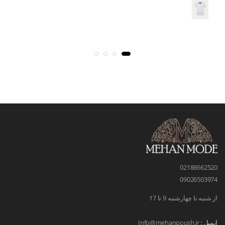
02188662520
09026503974
از شنبه تا چهارشنبه 9 تا 17
ایمیل :
Info@mehanpoush.ir