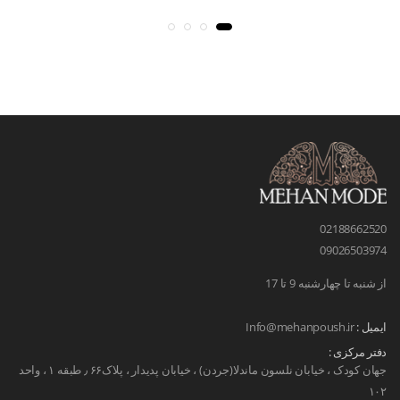
02188662520
09026503974
از شنبه تا چهارشنبه 9 تا 17
ایمیل :
Info@mehanpoush.ir
دفتر مرکزی :
جهان کودک ، خیابان نلسون ماندلا(جردن) ، خیابان پدیدار ، پلاک۶۶ ٫ طبقه ۱ ، واحد
۱۰۲