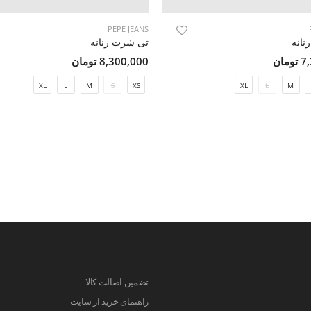
PEPE JEANS
نانه
تی شرت زنانه
مان
8,300,000 تومان
XL
L
M
S
XS
XL
L
M
تضمین اصالت کالا
راهنمای خرید از سایت