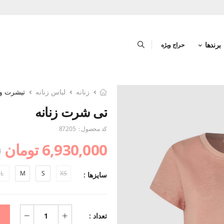
برندها
حراج ویژه
زنانه
لباس زنانه
تیشرت و 
تی شرت زنانه
کد محصول :
87205
6,930,000 تومان
0
L
M
S
XS
سایزها :
تعداد :