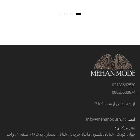
02188662520
09026503974
از شنبه تا چهارشنبه 9 تا 17
ایمیل :
Info@mehanpoush.ir
دفتر مرکزی :
جهان کودک ، خیابان نلسون ماندلا(جردن) ، خیابان پدیدار ، پلاک۶۶ ٫ طبقه ۱ ، واحد