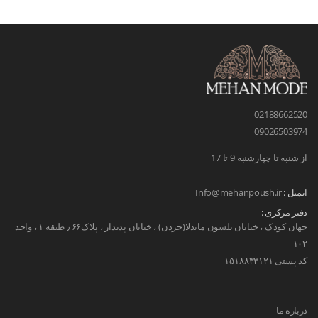
02188662520
09026503974
از شنبه تا چهارشنبه 9 تا 17
ایمیل :
Info@mehanpoush.ir
دفتر مرکزی :
جهان کودک ، خیابان نلسون ماندلا(جردن) ، خیابان پدیدار ، پلاک۶۶ ٫ طبقه ۱ ، واحد
۱۰۲
کد پستی ۱۵۱۸۸۳۳۱۲۱
درباره ما