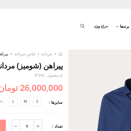
برندها
حراج ویژه
مردانه
لباس مردانه
پیراه
پیراهن (شومیز) مردان
کد محصول :
87340
26,000,000 تومان
XL
L
M
S
سایزها :
تعداد :