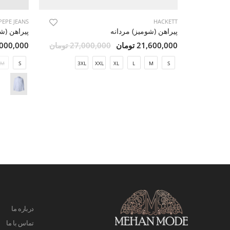
PEPE JEANS
HACKETT
پیراهن (شومیز) مردانه
پیراهن (ش
21,600,000 تومان
27,000,000 تومان
16,000,000 ت
M
S
3XL
XXL
XL
L
M
S
درباره ما
تماس با ما