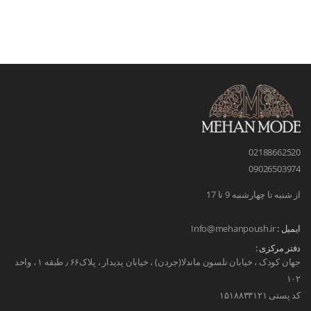
02188662520
09026503974
از شنبه تا چهارشنبه 9 تا 17
ایمیل :
Info@mehanpoush.ir
دفتر مرکزی :
جهان کودک ، خیابان نلسون ماندلا(جردن) ، خیابان پدیدار ، پلاک۶۶ ٫ طبقه ۱ ، واحد
۱۰۲
کد پستی ۱۵۱۸۸۳۳۱۲۱