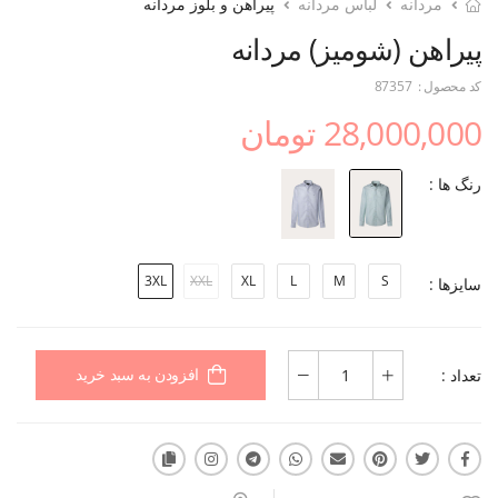
مردانه
لباس مردانه
پیراهن و بلوز مردانه
پیراهن (شومیز) مردانه
کد محصول :
87357
28,000,000 تومان
رنگ ها :
3XL
XXL
XL
L
M
S
سایزها :
تعداد :
افزودن به سبد خرید