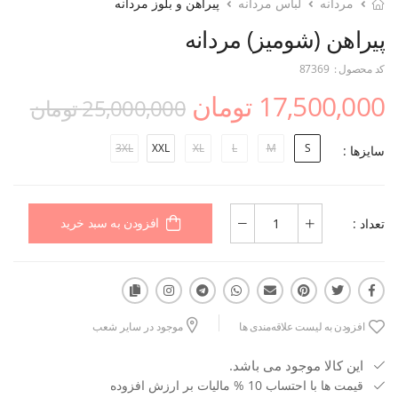
مردانه
لباس مردانه
پیراهن و بلوز مردانه
پیراهن (شومیز) مردانه
کد محصول :
87369
17,500,000 تومان
25,000,000 تومان
3XL
XXL
XL
L
M
S
سایزها :
تعداد :
افزودن به سبد خرید
افزودن به لیست علاقه‌مندی ها
موجود در سایر شعب
این کالا موجود می باشد.
قیمت ها با احتساب 10 % مالیات بر ارزش افزوده