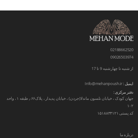
02188662520
09026503974
از شنبه تا چهارشنبه 9 تا 17
ایمیل :
Info@mehanpoush.ir
دفتر مرکزی :
جهان کودک ، خیابان نلسون ماندلا(جردن) ، خیابان پدیدار ، پلاک۶۶ ٫ طبقه ۱ ، واحد
۱۰۲
کد پستی ۱۵۱۸۸۳۳۱۲۱
درباره ما