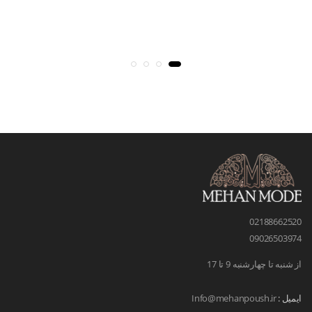
02188662520
09026503974
از شنبه تا چهارشنبه 9 تا 17
ایمیل :
Info@mehanpoush.ir