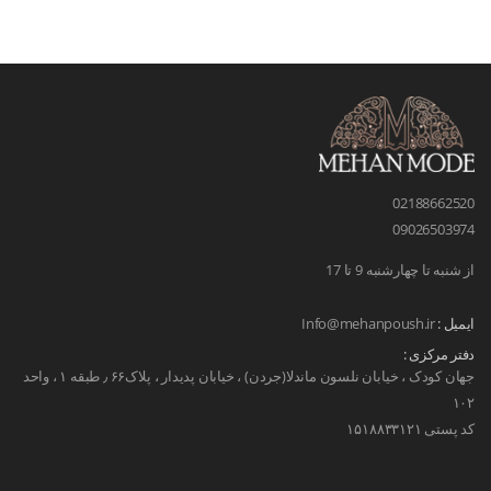
02188662520
09026503974
از شنبه تا چهارشنبه 9 تا 17
ایمیل :
Info@mehanpoush.ir
دفتر مرکزی :
جهان کودک ، خیابان نلسون ماندلا(جردن) ، خیابان پدیدار ، پلاک۶۶ ٫ طبقه ۱ ، واحد
۱۰۲
کد پستی ۱۵۱۸۸۳۳۱۲۱