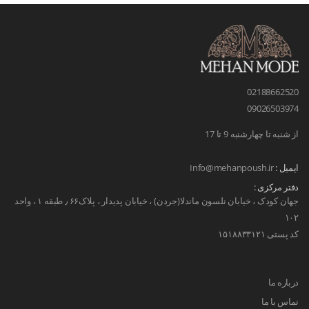
02188662520
09026503974
از شنبه تا چهارشنبه 9 تا 17
ایمیل :
Info@mehanpoush.ir
دفتر مرکزی :
جهان کودک ، خیابان نلسون ماندلا(جردن) ، خیابان پدیدار ، پلاک۶۶ ٫ طبقه ۱ ، واحد
۱۰۲
کد پستی ۱۵۱۸۸۳۳۱۲۱
درباره ما
تماس با ما