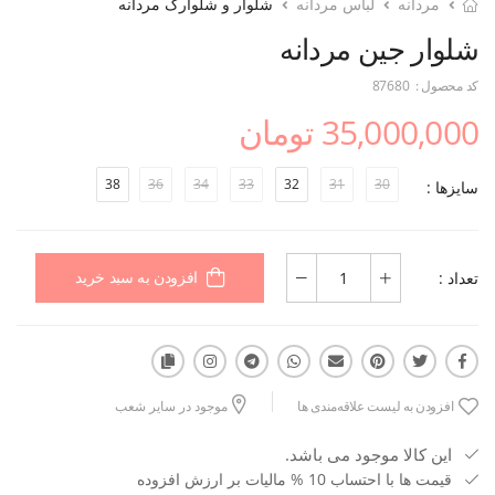
مردانه
لباس مردانه
شلوار و شلوارک مردانه
شلوار جین مردانه
کد محصول :
87680
35,000,000 تومان
38
36
34
33
32
31
30
سایزها :
تعداد :
افزودن به سبد خرید
افزودن به لیست علاقه‌مندی ها
موجود در سایر شعب
این کالا موجود می باشد.
قیمت ها با احتساب 10 % مالیات بر ارزش افزوده