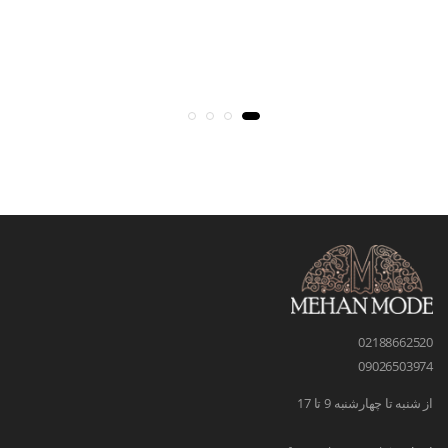
02188662520
09026503974
از شنبه تا چهارشنبه 9 تا 17