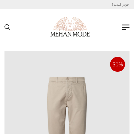
د خوش آمدید !
50%