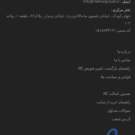
ایمیل :
Info@mehanpoush.ir
دفتر مرکزی :
جهان کودک ، خیابان نلسون ماندلا(جردن) ، خیابان پدیدار ، پلاک۶۶ ٫ طبقه ۱ ، واحد
۱۰۲
کد پستی ۱۵۱۸۸۳۳۱۲۱
درباره ما
تماس با ما
راهنمای بازگشت، لغو و تعویض کالا
قوانین و سیاست ها
تضمین اصالت کالا
راهنمای خرید از سایت
سوالات متداول
آدرس شعب