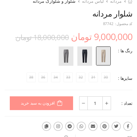
مردانه
لباس مردانه
شلوار و شلوارک مردانه
شلوار مردانه
کد محصول :
87742
9,000,000 تومان
18,000,000 تومان
رنگ ها :
38
36
34
33
32
31
30
سایزها :
تعداد :
افزودن به سبد خرید