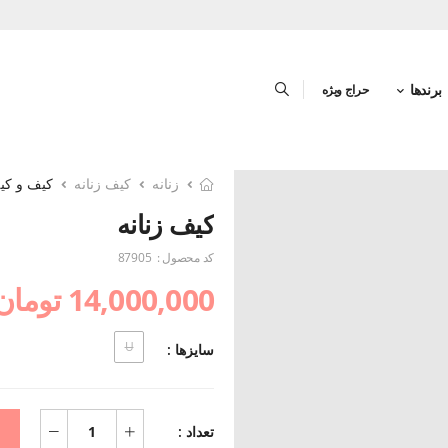
برندها
حراج ویژه
زنانه
کیف زنانه
کیف و کیف
کیف زنانه
کد محصول :
87905
14,000,000 تومان
U
سایزها :
تعداد :