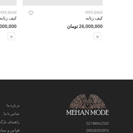
PEPE JEANS
PEPE JEANS
کیف زنانه
کیف زنانه
26,000,000 تومان
21,000,000 ت
U
U
درباره ما
تماس با ما
راهنمای بازگش
02188662520
قوانین و سیا
09026503974