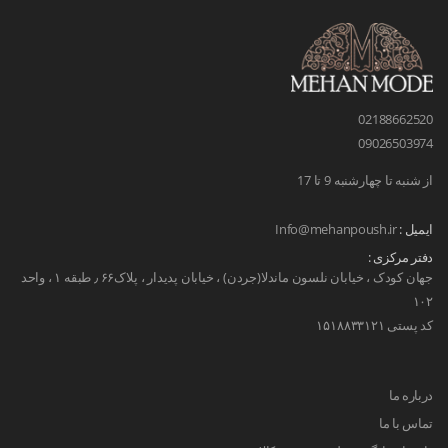
02188662520
09026503974
از شنبه تا چهارشنبه 9 تا 17
ایمیل :
Info@mehanpoush.ir
دفتر مرکزی :
جهان کودک ، خیابان نلسون ماندلا(جردن) ، خیابان پدیدار ، پلاک۶۶ ٫ طبقه ۱ ، واحد
۱۰۲
کد پستی ۱۵۱۸۸۳۳۱۲۱
درباره ما
تماس با ما