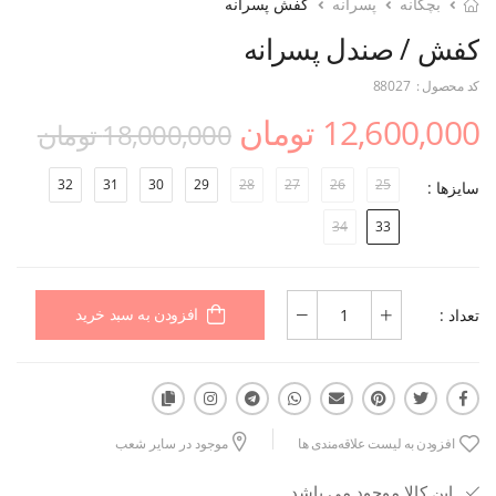
بچگانه
پسرانه
کفش پسرانه
کفش / صندل پسرانه
کد محصول :
88027
12,600,000 تومان
18,000,000 تومان
32
31
30
29
28
27
26
25
سایزها :
34
33
تعداد :
افزودن به سبد خرید
افزودن به لیست علاقه‌مندی ها
موجود در سایر شعب
این کالا موجود می باشد.