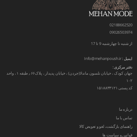
02188662520
09026503974
از شنبه تا چهارشنبه 9 تا 17
ایمیل :
Info@mehanpoush.ir
دفتر مرکزی :
جهان کودک ، خیابان نلسون ماندلا(جردن) ، خیابان پدیدار ، پلاک۶۶ ٫ طبقه ۱ ، واحد
۱۰۲
کد پستی ۱۵۱۸۸۳۳۱۲۱
درباره ما
تماس با ما
راهنمای بازگشت، لغو و تعویض کالا
قوانین و سیاست ها