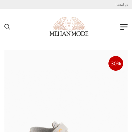
وش آمدید !
30%