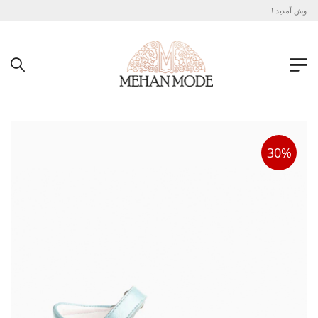
 خوش آمدید !
30%