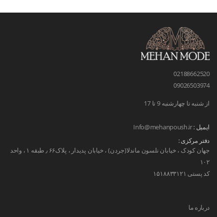
02188662520
09026503974
از شنبه تا چهارشنبه 9 تا 17
ایمیل :
Info@mehanpoush.ir
دفتر مرکزی :
جهان کودک ، خیابان نلسون ماندلا(جردن) ، خیابان پدیدار ، پلاک۶۶ ٫ طبقه ۱ ، واحد
۱۰۲
کد پستی ۱۵۱۸۸۳۳۱۲۱
درباره ما