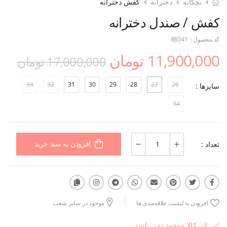
بچگانه
دخترانه
کفش دخترانه
کفش / صندل دخترانه
کد محصول :
88041
11,900,000 تومان
17,000,000 تومان
33
32
31
30
29
28
27
26
سایزها :
34
تعداد :
افزودن به سبد خرید
افزودن به لیست علاقه‌مندی ها
موجود در سایر شعب
این کالا موجود نمی باشد.