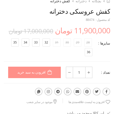
بچگانه
دخترانه
کفش دخترانه
کفش عروسکی دخترانه
کد محصول :
88474
11,900,000 تومان
17,000,000 تومان
35
34
33
32
31
30
29
28
سایزها :
36
تعداد :
افزودن به سبد خرید
افزودن به لیست علاقه‌مندی ها
موجود در سایر شعب
این کالا موجود می باشد.