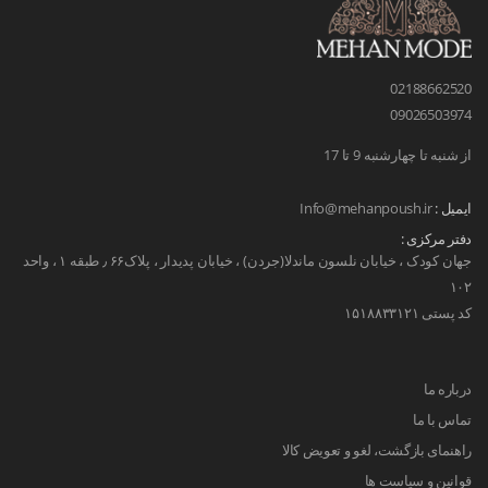
02188662520
09026503974
از شنبه تا چهارشنبه 9 تا 17
ایمیل :
Info@mehanpoush.ir
دفتر مرکزی :
جهان کودک ، خیابان نلسون ماندلا(جردن) ، خیابان پدیدار ، پلاک۶۶ ٫ طبقه ۱ ، واحد
۱۰۲
کد پستی ۱۵۱۸۸۳۳۱۲۱
درباره ما
تماس با ما
راهنمای بازگشت، لغو و تعویض کالا
قوانین و سیاست ها