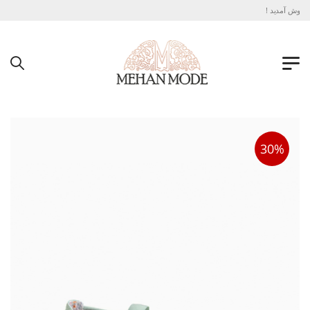
خوش آمدید !
30%