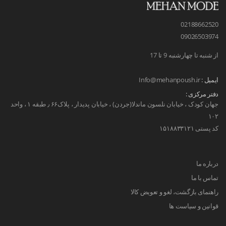
02188662520
09026503974
از شنبه تا چهارشنبه 9 تا 17
ایمیل :
Info@mehanpoush.ir
دفتر مرکزی :
جهان کودک ، خیابان نلسون ماندلا(جردن) ، خیابان پدیدار ، پلاک۶۶ ٫ طبقه ۱ ، واحد
۱۰۲
کد پستی ۱۵۱۸۸۳۳۱۲۱
درباره ما
تماس با ما
راهنمای بازگشت، لغو و تعویض کالا
قوانین و سیاست ها