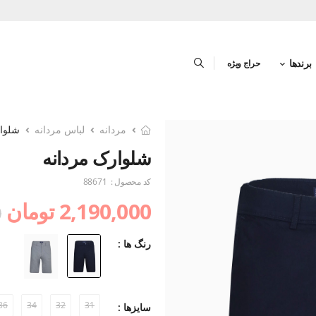
برندها
حراج ویژه
مردانه
لباس مردانه
شلوار
شلوارک مردانه
کد محصول :
88671
2,190,000 تومان
0
رنگ ها :
36
34
32
31
سایزها :