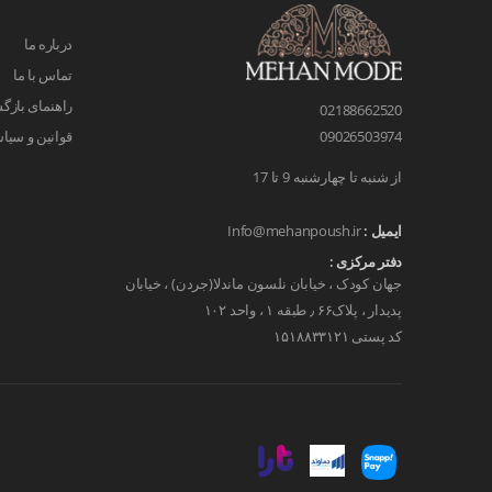
درباره ما
تماس با ما
راهنمای بازگش
02188662520
قوانین و سیا
09026503974
از شنبه تا چهارشنبه 9 تا 17
ایمیل :
Info@mehanpoush.ir
دفتر مرکزی :
جهان کودک ، خیابان نلسون ماندلا(جردن) ، خیابان
پدیدار ، پلاک۶۶ ٫ طبقه ۱ ، واحد ۱۰۲
کد پستی ۱۵۱۸۸۳۳۱۲۱