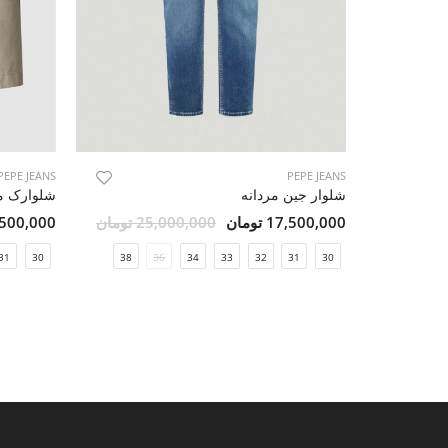
PEPE JEANS
PEPE JEANS
شلوار جین مردانه
شلوارک مر
17,500,000 تومان
25,000,000 تومان
6,500,000 تو
31
30
38
36
34
33
32
31
30