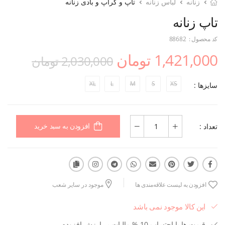
زنانه
لباس زنانه
تاپ و کراپ و بادی زنانه
تاپ زنانه
کد محصول :
88682
1,421,000 تومان
2,030,000 تومان
XL
L
M
S
XS
سایزها :
تعداد :
افزودن به سبد خرید
افزودن به لیست علاقه‌مندی ها
موجود در سایر شعب
این کالا موجود نمی باشد
قیمت ها با احتساب 10 % مالیات بر ارزش افزوده