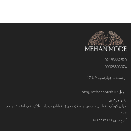
02188662520
09026503974
از شنبه تا چهارشنبه 9 تا 17
ایمیل :
Info@mehanpoush.ir
دفتر مرکزی :
جهان کودک ، خیابان نلسون ماندلا(جردن) ، خیابان پدیدار ، پلاک۶۶ ٫ طبقه ۱ ، واحد
۱۰۲
کد پستی ۱۵۱۸۸۳۳۱۲۱