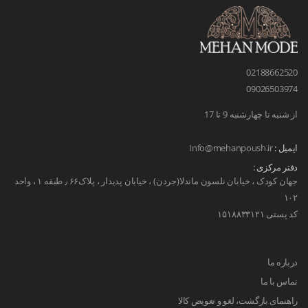
02188662520
09026503974
از شنبه تا چهارشنبه 9 تا 17
ایمیل :
Info@mehanpoush.ir
دفتر مرکزی :
جهان کودک ، خیابان نلسون ماندلا(جردن) ، خیابان پدیدار ، پلاک۶۶ ٫ طبقه ۱ ، واحد
۱۰۲
کد پستی ۱۵۱۸۸۳۳۱۲۱
درباره ما
تماس با ما
راهنمای بازگشت، لغو و تعویض کالا