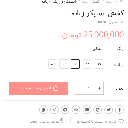
زنانه
کفش زنانه
اسنیکر(ورزشی)زنانه
کفش اسنیکر زنانه
کد محصول :
88928
25,000,000 تومان
رنگ :
مشکی
40
39
38
37
36
سایزها :
تعداد :
افزودن به سبد خرید
افزودن به لیست علاقه‌مندی ها
موجود در سایر شعب