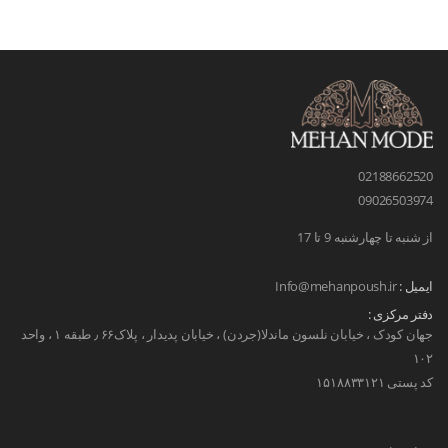
02188662520
09026503974
از شنبه تا چهارشنبه 9 تا 17
ایمیل :
Info@mehanpoush.ir
دفتر مرکزی :
جهان کودک ، خیابان نلسون ماندلا(جردن) ، خیابان پدیدار ، پلاک۶۶ ٫ طبقه ۱ ، واحد
۱۰۲
کد پستی ۱۵۱۸۸۳۳۱۲۱