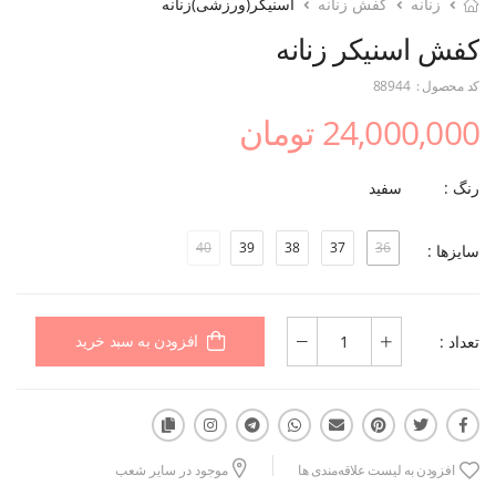
زنانه
کفش زنانه
اسنیکر(ورزشی)زنانه
کفش اسنیکر زنانه
کد محصول :
88944
24,000,000 تومان
رنگ :
سفید
40
39
38
37
36
سایزها :
تعداد :
افزودن به سبد خرید
افزودن به لیست علاقه‌مندی ها
موجود در سایر شعب