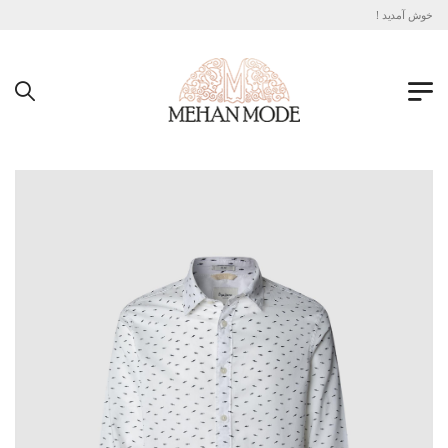
د خوش آمدید !