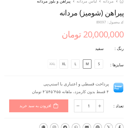
مردانه
لباس مردانه
پیراهن و بلوز مردانه
پیراهن (شومیز) مردانه
کد محصول :
89097
20,000,000 تومان
رنگ :
سفید
XXL
XL
L
M
S
سایزها :
پرداخت قسطی و اعتباری با اسنپ‌پی
۴ قسط بدون کارمزد، ماهانه ۴٬۵۴۵٬۴۵۵ تومان
تعداد :
افزودن به سبد خرید