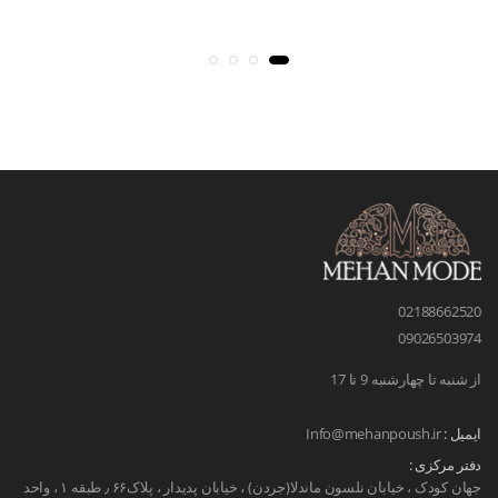
02188662520
09026503974
از شنبه تا چهارشنبه 9 تا 17
ایمیل :
Info@mehanpoush.ir
دفتر مرکزی :
جهان کودک ، خیابان نلسون ماندلا(جردن) ، خیابان پدیدار ، پلاک۶۶ ٫ طبقه ۱ ، واحد