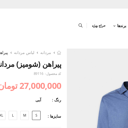
برندها
حراج ویژه
مردانه
لباس مردانه
پیراه
پیراهن (شومیز) مردان
کد محصول :
89116
27,000,000 تومان
رنگ :
آبی
XL
L
M
S
سایزها :