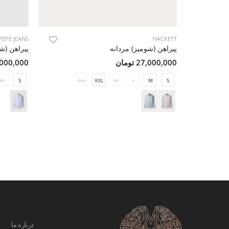
PEPE JEANS
HACKETT
پیراهن (شومیز) مردانه
پیراهن (ش
27,000,000 تومان
16,000,000 ت
M
S
3XL
XXL
XL
L
M
S
درباره ما