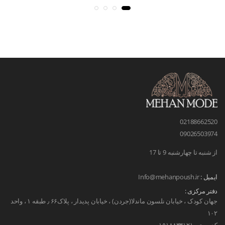
02188662520
09026503974
از شنبه تا چهارشنبه 9 تا 17
ایمیل :
Info@mehanpoush.ir
دفتر مرکزی :
جهان کودک ، خیابان نلسون ماندلا(جردن) ، خیابان پدیدار ، پلاک۶۶ ٫ طبقه ۱ ، واحد
۱۰۲
کد پستی ۱۵۱۸۸۳۳۱۲۱