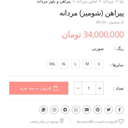
مردانه
لباس مردانه
پیراهن و بلوز مردانه
پیراهن (شومیز) مردانه
کد محصول :
89134
34,000,000 تومان
رنگ :
صورتی
XXL
XL
L
M
S
سایزها :
تعداد :
افزودن به سبد خرید
افزودن به لیست علاقه‌مندی ها
موجود در سایر شعب