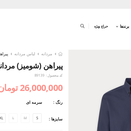
برندها
حراج ویژه
مردانه
لباس مردانه
پیراه
پیراهن (شومیز) مردان
کد محصول :
89139
26,000,000 تومان
رنگ :
سرمه ای
XL
L
M
S
سایزها :