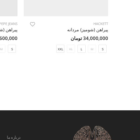
PEPE JEANS
HACKETT
پیراهن (شومیز) مردانه
پیراهن (ش
34,000,000 تومان
12,600,000 ت
M
S
XXL
XL
L
M
S
درباره ما