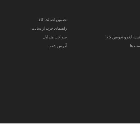
تضمین اصالت کالا
راهنمای خرید از سایت
ت، لغو و تعویض کالا
سوالات متداول
ست ها
آدرس شعب
کلیه حقوق این سایت متعلق به فروشگاه اینترنتی مهان مد می باشد. 2026©
طراحی و اجرا توسط
تیام