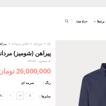
برندها
حراج ویژه
مردانه
لباس مردانه
پیراه
پیراهن (شومیز) مردان
کد محصول :
89140
26,000,000 تومان
رنگ :
سرمه ای
XL
L
M
S
سایزها :