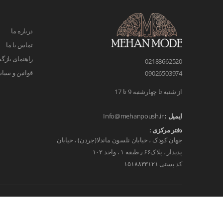
درباره ما
تماس با ما
راهنمای بازگش
02188662520
قوانین و سیا
09026503974
از شنبه تا چهارشنبه 9 تا 17
ایمیل :
Info@mehanpoush.ir
دفتر مرکزی :
جهان کودک ، خیابان نلسون ماندلا(جردن) ، خیابان
پدیدار ، پلاک۶۶ ٫ طبقه ۱ ، واحد ۱۰۲
کد پستی ۱۵۱۸۸۳۳۱۲۱