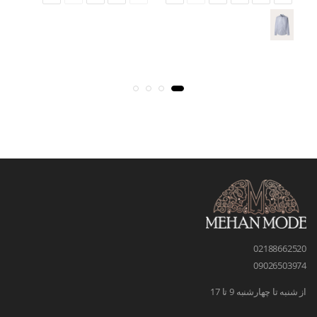
02188662520
09026503974
از شنبه تا چهارشنبه 9 تا 17