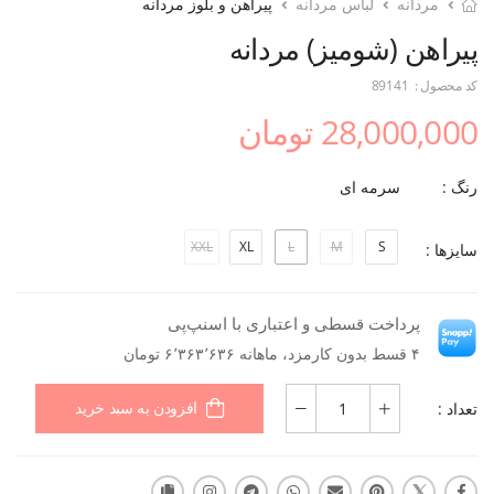
مردانه
لباس مردانه
پیراهن و بلوز مردانه
پیراهن (شومیز) مردانه
کد محصول :
89141
28,000,000 تومان
رنگ :
سرمه ای
XXL
XL
L
M
S
سایزها :
پرداخت قسطی و اعتباری با اسنپ‌پی
۴ قسط بدون کارمزد، ماهانه ۶٬۳۶۳٬۶۳۶ تومان
تعداد :
افزودن به سبد خرید