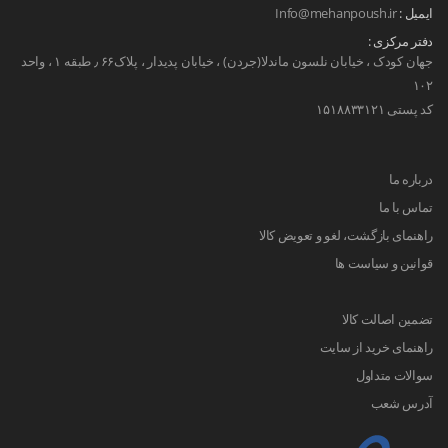
ایمیل :
Info@mehanpoush.ir
دفتر مرکزی :
جهان کودک ، خیابان نلسون ماندلا(جردن) ، خیابان پدیدار ، پلاک۶۶ ٫ طبقه ۱ ، واحد
۱۰۲
کد پستی ۱۵۱۸۸۳۳۱۲۱
درباره ما
تماس با ما
راهنمای بازگشت، لغو و تعویض کالا
قوانین و سیاست ها
تضمین اصالت کالا
راهنمای خرید از سایت
سوالات متداول
آدرس شعب